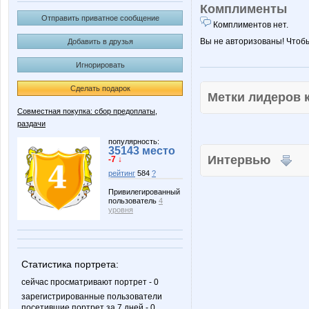
Комплименты
Отправить приватное сообщение
Комплиментов нет.
Вы не авторизованы! Чтоб
Добавить в друзья
Игнорировать
Сделать подарок
Метки лидеров
Совместная покупка: сбор предоплаты,
раздачи
популярность:
35143 место
Интервью
-7 ↓
рейтинг
584
?
Привилегированный
пользователь
4
уровня
Статистика портрета:
сейчас просматривают портрет - 0
зарегистрированные пользователи
посетившие портрет за 7 дней - 0